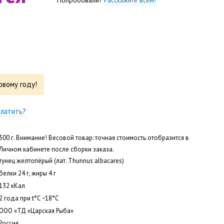
Попробовали?
Расскажите всем!
овому году!
платить?
500 г. Внимание! Весовой товар: точная стоимость отобразится в
Личном кабинете после сборки заказа.
тунец желтопёрый (лат. Thunnus albacares)
белки 24 г, жиры 4 г
132 кКал
2 года при t°С −18°С
ООО «ТД «Царская Рыба»
Россия