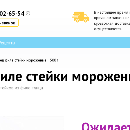
902-65-54
В настоящее время 
причинам заказы не
 звонок
курьерская доставк
осуществляется.
Рецепты
ец филе стейки мороженые ~ 500 г
иле стейки морожены
ейков из филе тунца
Ожидае