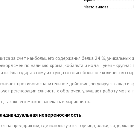
Место вылова
нится за счет наибольшего содержания белка 24 %, уникальных 
, рекордсмен по наличию хрома, кобальта и йода. Тунец - крупна
иты. Благодаря этому из тунца готовят большое количество сы
азывает противовоспалительное действие, регулирует сахар в к
вует регенерации слизистых оболочек, улучшает работу мозга,
т, так же его можно запекать и мариновать.
 индивидуальная непереносимость.
я на предприятии, где используются горчица, злаки, содержащи