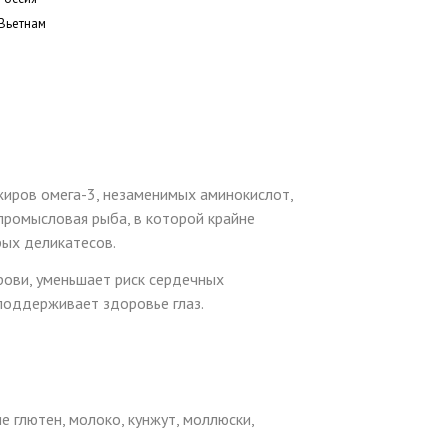
Вьетнам
жиров омега-3, незаменимых аминокислот,
я промысловая рыба, в которой крайне
рых деликатесов.
рови, уменьшает риск сердечных
 поддерживает здоровье глаз.
е глютен, молоко, кунжут, моллюски,