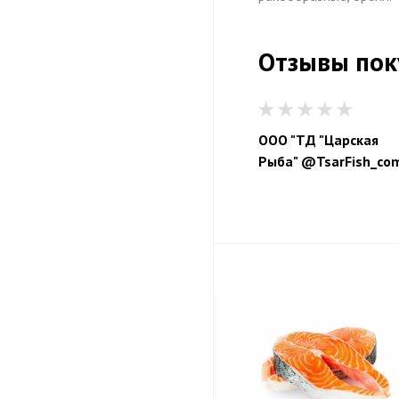
Отзывы
пок
ООО "ТД "Царская
Рыба" @TsarFish_co