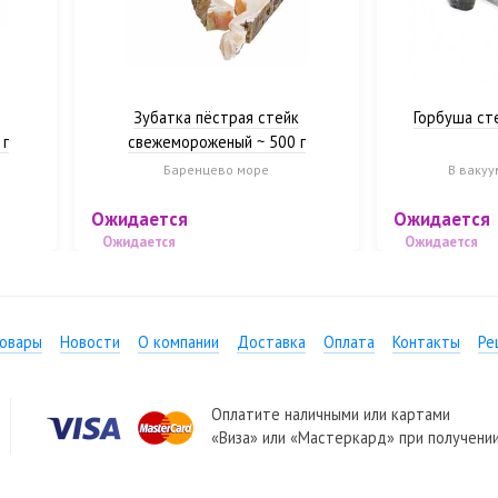
Зубатка пёстрая стейк
Горбуша ст
 г
свежемороженый ~ 500 г
Баренцево море
В вакуу
Ожидается
Ожидается
Ожидается
Ожидается
товары
Новости
О компании
Доставка
Оплата
Контакты
Ре
Оплатите наличными или картами
«Виза» или «Мастеркард» при получении