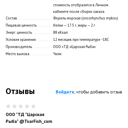
стоимость отобразится в Личном
кабинете после сборки заказа.
Состав
Форель морская (oncorhynchus mykiss)
Пищевая ценность
белки — 17.5 г, жиры — 2 г
Энерг. ценность
88 кКкал
Условия хранения
12 месяцев при температуре −18С
Производитель
ООО «ТД «Царская Рыба»
Место вылова
Чили
Отзывы
Войдите
, чтобы добавить отзыв
ООО "ТД "Царская
Рыба" @TsarFish_com